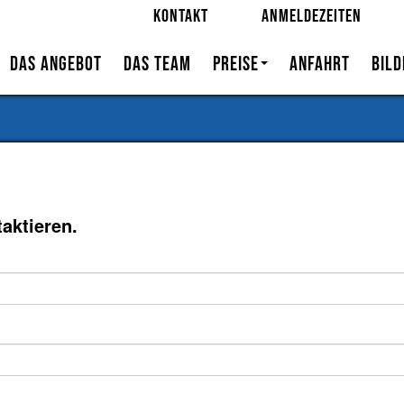
Kontakt
Anmeldezeiten
Das Angebot
Das Team
Preise
Anfahrt
Bild
Erstattungstarife der
Krankenkassa
Selbstzahler
aktieren.