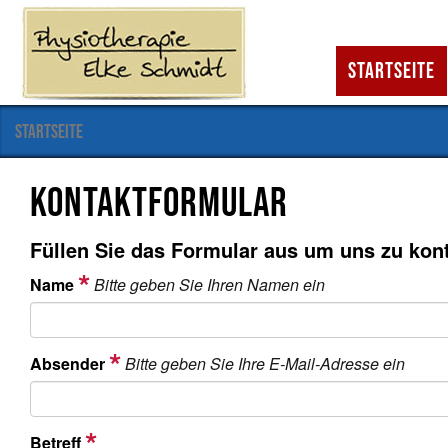
S
Startseite
e
k
t
S
Startseite
i
i
e
o
s
n
Kontaktformular
i
e
n
n
d
Füllen Sie das Formular aus um uns zu kont
h
i
Name
Bitte geben Sie Ihren Namen ein
e
r
Absender
Bitte geben Sie Ihre E-Mail-Adresse ein
Betreff