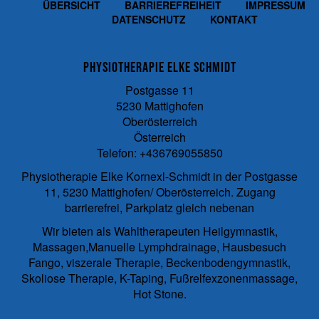
g
ÜBERSICHT
BARRIEREFREIHEIT
IMPRESSUM
e
DATENSCHUTZ
KONTAKT
B
i
l
Physiotherapie Elke Schmidt
d
i
Postgasse 11
n
5230
Mattighofen
v
Oberösterreich
o
Österreich
l
Telefon:
+436769055850
l
e
Physiotherapie Elke Kornexl-Schmidt in der Postgasse
r
11, 5230 Mattighofen/ Oberösterreich. Zugang
G
barrierefrei, Parkplatz gleich nebenan
r
Wir bieten als Wahltherapeuten Heilgymnastik,
ö
ß
Massagen,Manuelle Lymphdrainage, Hausbesuch
e
Fango, viszerale Therapie, Beckenbodengymnastik,
…
Skoliose Therapie, K-Taping, Fußrelfexzonenmassage,
Hot Stone.