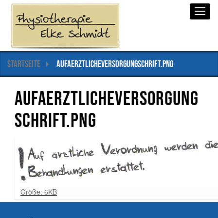
S
Togg
e
k
t
i
o
Startseite
aufaerztlicheversorgungschrift.png
n
e
n
aufaerztlicheversorgung
schrift.png
Z
Größe: 6KB
e
i